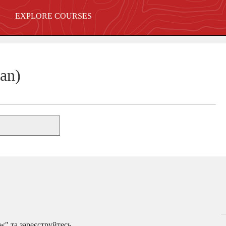
EXPLORE COURSES
ian)
w" та зареєструйтесь.