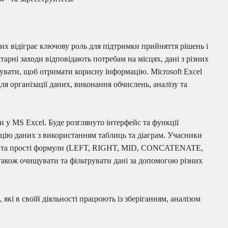
х відіграє ключову роль для підтримки прийняття рішень і
арні заходи відповідають потребам на місцях, дані з різних
зувати, щоб отримати корисну інформацію. Microsoft Excel
я організації даних, виконання обчислень, аналізу та
 у MS Excel. Буде розглянуто інтерфейс та функції
ацію даних з використанням таблиць та діаграм. Учасники
ії, та прості формули (LEFT, RIGHT, MID, CONCATENATE,
ож очищувати та фільтрувати дані за допомогою різних
які в своїй діяльності працюють із зберіганням, аналізом