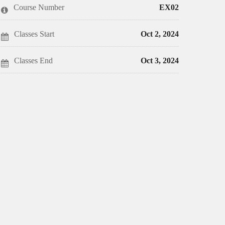
this
say
enrolled
Course Number
EX02
course
you've
in
enrolled
this
in
course
this
Classes Start
Oct 2, 2024
course
Classes End
Oct 3, 2024