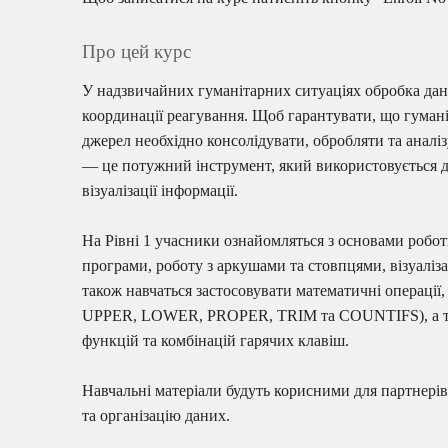
Про цей курс
У надзвичайних гуманітарних ситуаціях обробка дани
координації реагування. Щоб гарантувати, що гуманіт
джерел необхідно консолідувати, обробляти та аналі
— це потужний інструмент, який використовується дл
візуалізації інформації.
На Рівні 1 учасники ознайомляться з основами роботи
програми, роботу з аркушами та стовпцями, візуаліз
також навчаться застосовувати математичні операц
UPPER, LOWER, PROPER, TRIM та COUNTIFS), а так
функцій та комбінацій гарячих клавіш.
Навчальні матеріали будуть корисними для партнерів, 
та організацію даних.