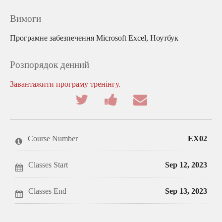
Вимоги
Програмне забезпечення Microsoft Excel, Ноутбук
Розпорядок денний
Завантажити програму тренінгу.
Tweet
Post
Email
that
a
someone
you've
Facebook
to
enrolled
message
say
in
to
you've
this
say
enrolled
Course Number
EX02
course
you've
in
enrolled
this
in
course
this
Classes Start
Sep 12, 2023
course
Classes End
Sep 13, 2023