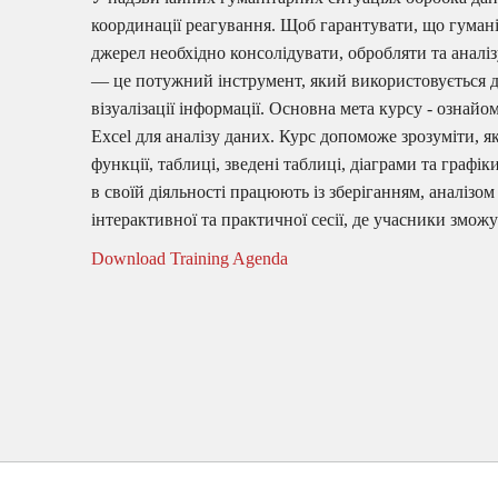
координації реагування. Щоб гарантувати, що гуманіт
джерел необхідно консолідувати, обробляти та аналі
— це потужний інструмент, який використовується дл
візуалізації інформації. Основна мета курсу - ознай
Excel для аналізу даних. Курс допоможе зрозуміти, я
функції, таблиці, зведені таблиці, діаграми та графі
в своїй діяльності працюють із зберіганням, аналізом
інтерактивної та практичної сесії, де учасники змож
Download Training Agenda