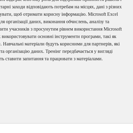
арні заходи відповідають потребам на місцях, дані з різних
зувати, щоб отримати корисну інформацію. Microsoft Excel
я організації даних, виконання обчислень, аналізу та
омити учасників з просунутим рівнем використання Microsoft
к використовувати основні інструменти програми, такі як
ки. Навчальні матеріали будуть корисними для партнерів, які
 та організацію даних. Тренінг передбачається у вигляді
уть ставити запитання та працювати з матеріалами.