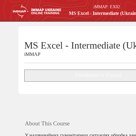
iMMAP:
EX02
MS Excel - Intermediate (Ukrain
MS Excel - Intermediate (Uk
iMMAP
Enrollment is Closed
About This Course
У надзвичайних гуманітарних ситуаціях обробка дани