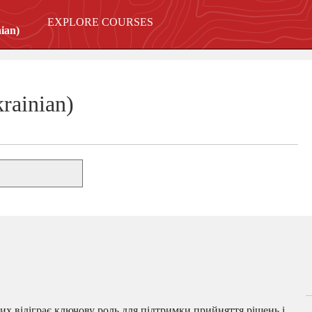
EXPLORE COURSES
ian)
rainian)
х відіграє ключову роль для підтримки прийняття рішень і