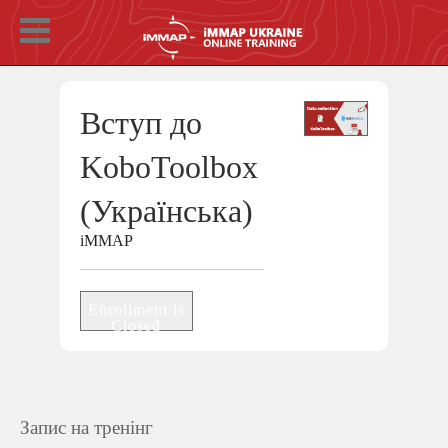
Вступ до
KoboToolbox
(Українська)
iMMAP
Enrollment is
Closed
Запис на тренінг