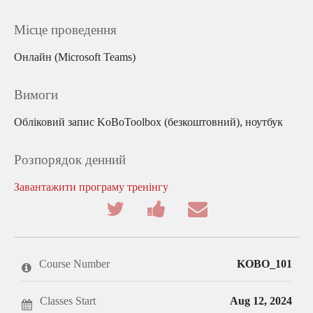
Місце проведення
Онлайн (Microsoft Teams)
Вимоги
Обліковий запис KoBoToolbox (безкоштовний), ноутбук
Розпорядок денний
Завантажити програму тренінгу
Tweet
Post
Email
that
a
someone
you've
Facebook
to
enrolled
message
say
in
to
you've
this
say
enrolled
Course Number
KOBO_101
course
you've
in
enrolled
this
in
course
this
Classes Start
Aug 12, 2024