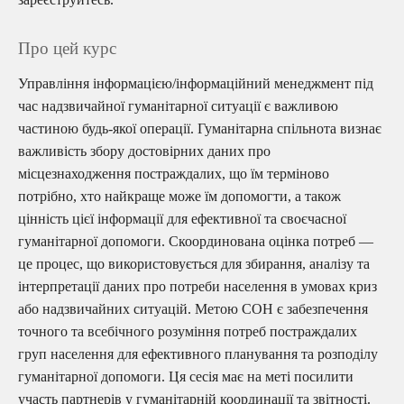
Про цей курс
Управління інформацією/інформаційний менеджмент під
час надзвичайної гуманітарної ситуації є важливою
частиною будь-якої операції. Гуманітарна спільнота визнає
важливість збору достовірних даних про
місцезнаходження постраждалих, що їм терміново
потрібно, хто найкраще може їм допомогти, а також
цінність цієї інформації для ефективної та своєчасної
гуманітарної допомоги. Скоординована оцінка потреб —
це процес, що використовується для збирання, аналізу та
інтерпретації даних про потреби населення в умовах криз
або надзвичайних ситуацій. Метою СОН є забезпечення
точного та всебічного розуміння потреб постраждалих
груп населення для ефективного планування та розподілу
гуманітарної допомоги. Ця сесія має на меті посилити
участь партнерів у гуманітарній координації та звітності.