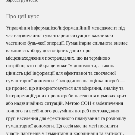
Про цей курс
Управління інформацією/інформаційний менеджмент під
час надзвичайної гуманітарної ситуації є важливою
частиною будь-якої операції. Гуманітарна спільнота визнає
важливість збору достовірних даних про
місцезнаходження постраждалих, що їм терміново
потрібно, хто найкраще може їм допомогти, а також
цінність цієї інформації для ефективної та своєчасної
гуманітарної допомоги. Скоординована оцінка потреб —
це процес, що використовується для збирання, аналізу та
інтерпретації даних про потреби населення в умовах криз
або надзвичайних ситуацій. Метою СОН є забезпечення
точного та всебічного розуміння потреб постраждалих
груп населення для ефективного планування та розподілу
гуманітарної допомоги. Ця сесія має на меті посилити
участь партнерів у гуманітарній координації та звітності.