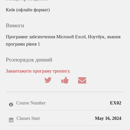
Київ (офлайн формат)
Вимоги
Програмне забезпечення Microsoft Excel, Ноутбук, знання
програми рівня 1
Розпорядок денний
Завантажити програму тренінгу.
Tweet
Post
Email
that
a
someone
you've
Facebook
to
enrolled
message
say
in
to
you've
this
say
enrolled
Course Number
EX02
course
you've
in
enrolled
this
in
course
this
Classes Start
May 16, 2024
course