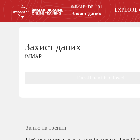
iMMAP:
DP_101
EXPLORE
Захист даних
Захист даних
iMMAP
Enrollment is Closed
Запис на тренінг
Щоб записатися на курс натисніть кнопку "Enroll No