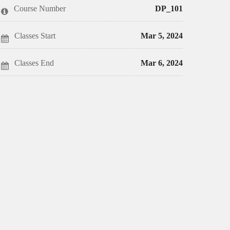
this
say
enrolled
Course Number
DP_101
course
you've
in
enrolled
this
in
course
this
Classes Start
Mar 5, 2024
course
Classes End
Mar 6, 2024