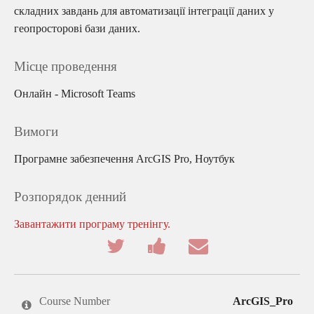
складних завдань для автоматизації інтеграції даних у
геопросторові бази даних.
Місце проведення
Онлайн - Microsoft Teams
Вимоги
Програмне забезпечення ArcGIS Pro, Ноутбук
Розпорядок денний
Завантажити програму тренінгу.
Tweet
Post
Email
that
a
someone
you've
Facebook
to
enrolled
message
say
in
to
you've
this
say
enrolled
Course Number
ArcGIS_Pro
course
you've
in